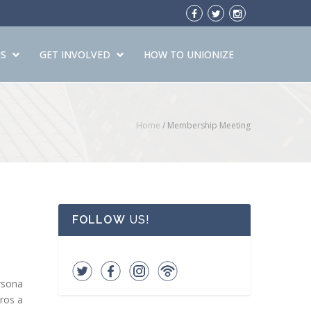
S
GET INVOLVED
HOW TO UNIONIZE
Home
/
Membership Meeting
FOLLOW
US!
rsona
ros a