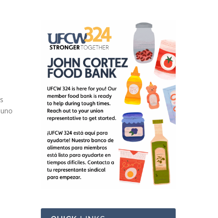
as
r uno