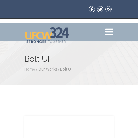
Bolt UI
Home
/ Our Works /
Bolt UI