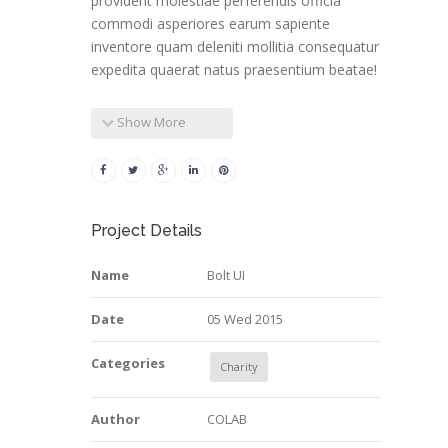
provident molestiae perferendis officia
commodi asperiores earum sapiente
inventore quam deleniti mollitia consequatur
expedita quaerat natus praesentium beatae!
Show More
Project Details
Name
Bolt UI
Date
05 Wed 2015
Categories
Charity
Author
COLAB